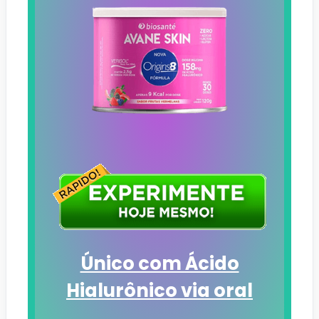
Único com Ácido
Hialurônico via oral