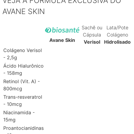
VEJA A FÓRMULA EXCLUSIVA DO
AVANE SKIN
Sachê ou
Lata/Pote
Cápsula
Colágeno
Avane Skin
Verisol
Hidrolisado
Colágeno Verisol
- 2,5g
Ácido Hialurônico
- 158mg
Retinol (Vit. A) -
800mcg
Trans-resveratrol
- 10mcg
Niacinamida -
15mg
Proantocianidinas