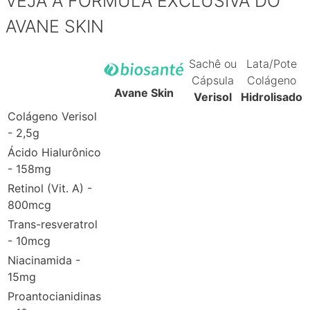
VEJA A FÓRMULA EXCLUSIVA DO
AVANE SKIN
Sachê ou
Lata/Pote
Cápsula
Colágeno
Avane Skin
Verisol
Hidrolisado
Colágeno Verisol
- 2,5g
Ácido Hialurônico
- 158mg
Retinol (Vit. A) -
800mcg
Trans-resveratrol
- 10mcg
Niacinamida -
15mg
Proantocianidinas