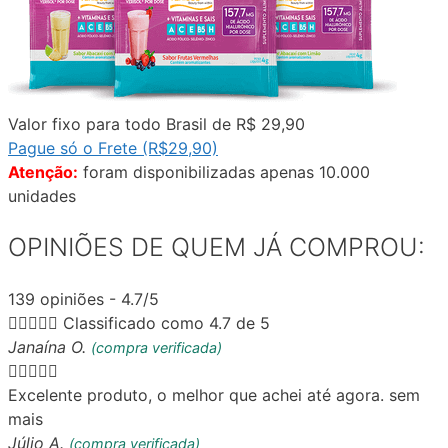
Valor fixo para todo Brasil de R$ 29,90
Pague só o Frete (R$29,90)
Atenção:
foram disponibilizadas apenas 10.000
unidades
OPINIÕES DE QUEM JÁ COMPROU:
139 opiniões - 4.7/5





Classificado como 4.7 de 5
Janaína O.
(compra verificada)





Excelente produto, o melhor que achei até agora. sem
mais
Júlio A.
(compra verificada)