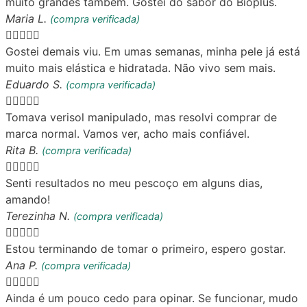
muito grandes também. Gostei do sabor do Bioplus.
Maria L.
(compra verificada)





Gostei demais viu. Em umas semanas, minha pele já está
muito mais elástica e hidratada. Não vivo sem mais.
Eduardo S.
(compra verificada)





Tomava verisol manipulado, mas resolvi comprar de
marca normal. Vamos ver, acho mais confiável.
Rita B.
(compra verificada)





Senti resultados no meu pescoço em alguns dias,
amando!
Terezinha N.
(compra verificada)





Estou terminando de tomar o primeiro, espero gostar.
Ana P.
(compra verificada)





Ainda é um pouco cedo para opinar. Se funcionar, mudo